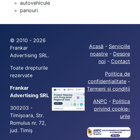
autovehicule
panouri
© 2010 - 2026
Acasă
-
Serviciile
Frankar
noastre
-
Despre
Advertising SRL.
noi
-
Contact
Toate drepturile
Politica de
rezervate
confidențialitate
-
Frankar
Termeni și condiții
Advertising SRL
ANPC
-
Politica
300203 -
privind cookie-
Timișoara, Str.
urile
Romulus nr. 72,
jud. Timiș