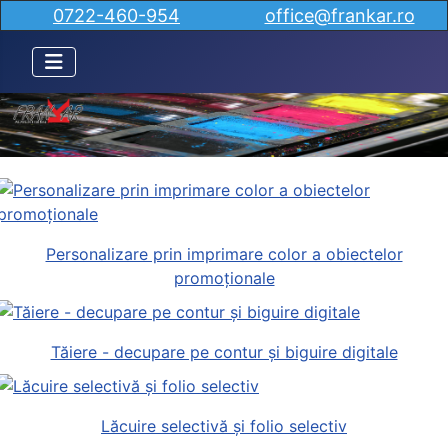
0722-460-954
office@frankar.ro
Personalizare prin imprimare color a obiectelor
promoționale
Tăiere - decupare pe contur și biguire digitale
Lăcuire selectivă și folio selectiv