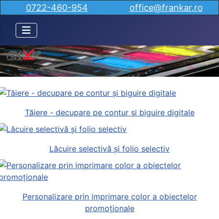
0722-460-954
office@frankar.ro
Tăiere - decupare pe contur și biguire digitale
Lăcuire selectivă și folio selectiv
Personalizare prin imprimare color a obiectelor
promoționale