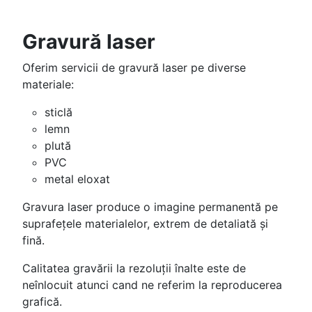
Gravură laser
Oferim servicii de gravură laser pe diverse
materiale:
sticlă
lemn
plută
PVC
metal eloxat
Gravura laser produce o imagine permanentă pe
suprafețele materialelor, extrem de detaliată și
fină.
Calitatea gravării la rezoluții înalte este de
neînlocuit atunci cand ne referim la reproducerea
grafică.