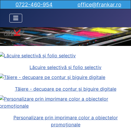
0722-460-954
office@frankar.ro
Lăcuire selectivă și folio selectiv
Tăiere - decupare pe contur și biguire digitale
Personalizare prin imprimare color a obiectelor
promoționale